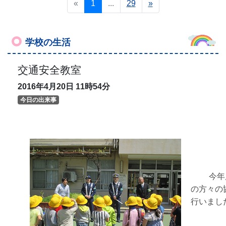
«
1
...
29
»
学校の生活
交通安全教室
2016年4月20日
11時54分
今日の出来事
今年度
の方々の
行いまし