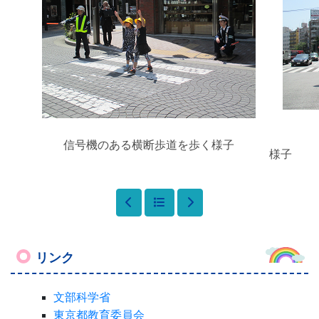
大き
信号機のある横断歩道を歩く様子
様子
リンク
文部科学省
東京都教育委員会