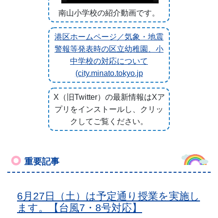
南山小学校の紹介動画です。
港区ホームページ／気象・地震
警報等発表時の区立幼稚園、小
中学校の対応について
(city.minato.tokyo.jp
X（旧Twitter）の最新情報はXア
プリをインストールし、クリッ
クしてご覧ください。
重要記事
6月27日（土）は予定通り授業を実施し
ます。【台風7・8号対応】