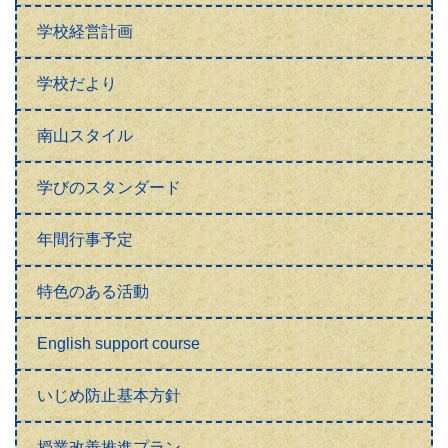
学校経営計画
学校だより
南山スタイル
学びのスタンダード
年間行事予定
特色のある活動
English support course
いじめ防止基本方針
授業改善推進プラン