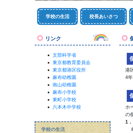
学校の生活
校長あいさつ
リンク
文部科学省
東京都教育委員会
東京都港区役所
港
麻布幼稚園
4
南山幼稚園
麻布小学校
東町小学校
六本木中学校
ホ
の
1
学校の生活