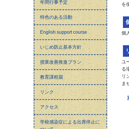
年間行事予定
を
特色のある活動
English support course
個
いじめ防止基本方針
ユ
授業改善推進プラン
る
リ
教育課程届
ま
リンク
アクセス
学校感染症による出席停止に