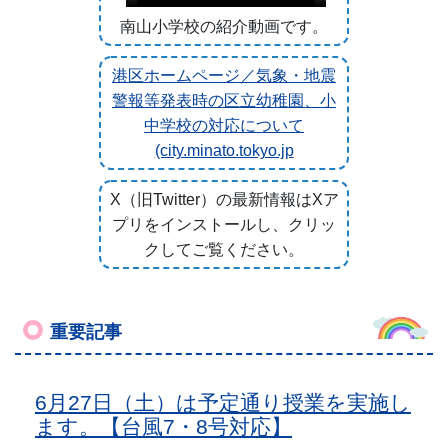
南山小学校の紹介動画です。
港区ホームページ／気象・地震
警報等発表時の区立幼稚園、小
中学校の対応について
(city.minato.tokyo.jp
X（旧Twitter）の最新情報はXア
プリをインストールし、クリッ
クしてご覧ください。
重要記事
6月27日（土）は予定通り授業を実施し
ます。【台風7・8号対応】