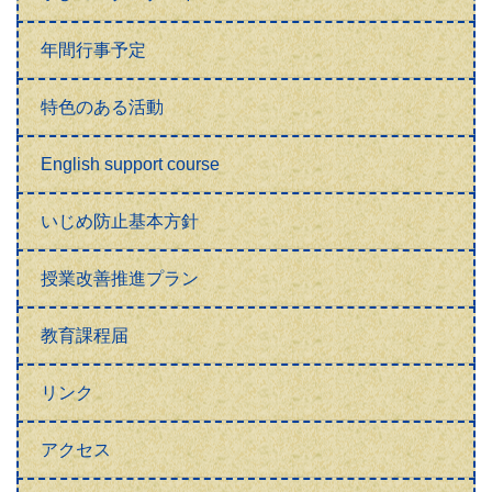
年間行事予定
特色のある活動
English support course
いじめ防止基本方針
授業改善推進プラン
教育課程届
リンク
アクセス