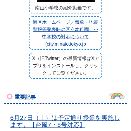
南山小学校の紹介動画です。
港区ホームページ／気象・地震
警報等発表時の区立幼稚園、小
中学校の対応について
(city.minato.tokyo.jp
X（旧Twitter）の最新情報はXア
プリをインストールし、クリッ
クしてご覧ください。
重要記事
6月27日（土）は予定通り授業を実施し
ます。【台風7・8号対応】