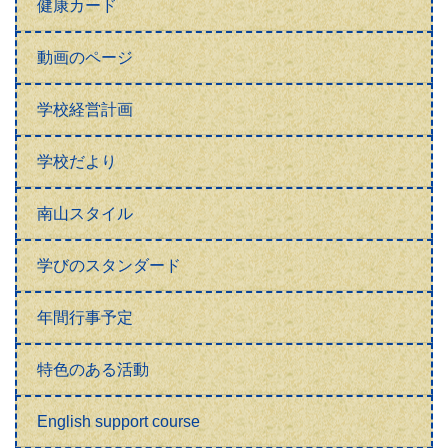
健康カード
動画のページ
学校経営計画
学校だより
南山スタイル
学びのスタンダード
年間行事予定
特色のある活動
English support course