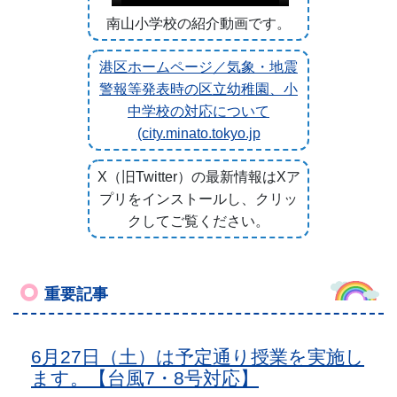
南山小学校の紹介動画です。
港区ホームページ／気象・地震
警報等発表時の区立幼稚園、小
中学校の対応について
(city.minato.tokyo.jp
X（旧Twitter）の最新情報はXア
プリをインストールし、クリッ
クしてご覧ください。
重要記事
6月27日（土）は予定通り授業を実施し
ます。【台風7・8号対応】