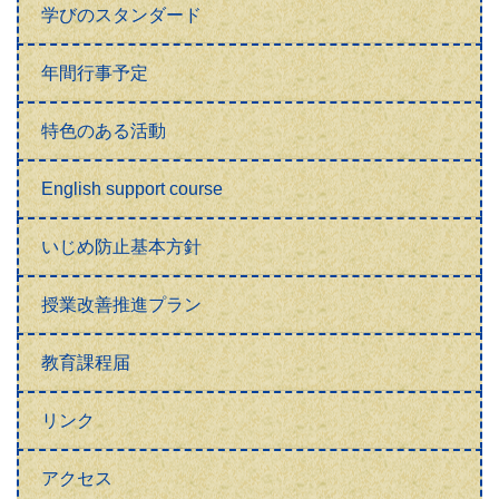
学びのスタンダード
年間行事予定
特色のある活動
English support course
いじめ防止基本方針
授業改善推進プラン
教育課程届
リンク
アクセス