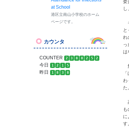
委
at School
し
港区立南山小学校のホーム
ページです。
そ
と
れ
カウンタ
っ
は
COUNTER
2
3
8
8
2
5
2
今日
1
2
1
5
集
昨日
1
8
3
8
「
わ
た
高
も
に
す