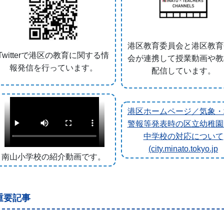
港区教育委員会と港区教育
Twitterで港区の教育に関する情
会が連携して授業動画や教
報発信を行っています。
配信しています。
港区ホームページ／気象・
警報等発表時の区立幼稚園
中学校の対応について
(city.minato.tokyo.jp
南山小学校の紹介動画です。
重要記事