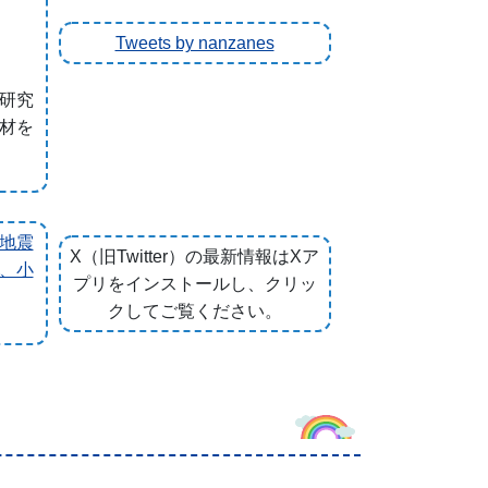
Tweets by nanzanes
研究
材を
地震
X（旧Twitter）の最新情報はXア
、小
プリをインストールし、クリッ
クしてご覧ください。