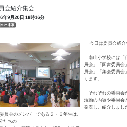
員会紹介集会
16年9月20日
18時16分
日の出来事
今日は委員会紹介
南山小学校には「代
員会」「図書委員会
員会」「集会委員会
ります。
それぞれの委員会が
活動の内容や委員会
発表し、紹介しまし
員会のメンバーである５・６年生は、
分たちの