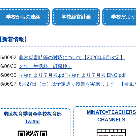
学校からの連絡
学校経営計画
学校だより
【新着情報】
6/06/02
非常災害時等の対応について【2026年6月改定】
6/06/30
２年 生活科「町探検」
6/06/30
学校だより７月号.pdf 学校だより７月号 ENG.pdf
6/06/27
6月27日（土）は予定通り授業を実施します。【台風
MINATO×TEACHERS
港区教育委員会学校教育部
CHANNELS
Twitter