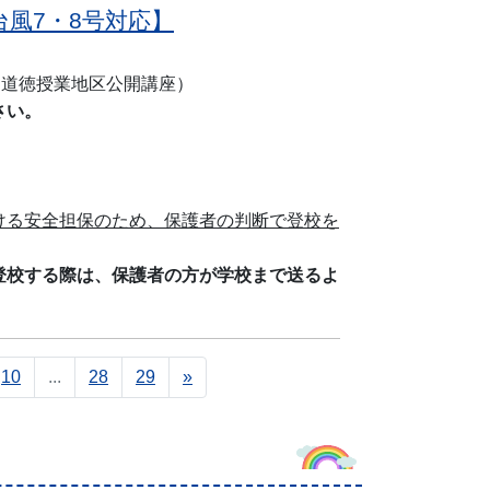
台風7・8号対応】
・道徳授業地区公開講座）
さい。
ける安全担保のため、保護者の判断で登校を
登校する際は、保護者の方が学校まで送るよ
10
...
28
29
»