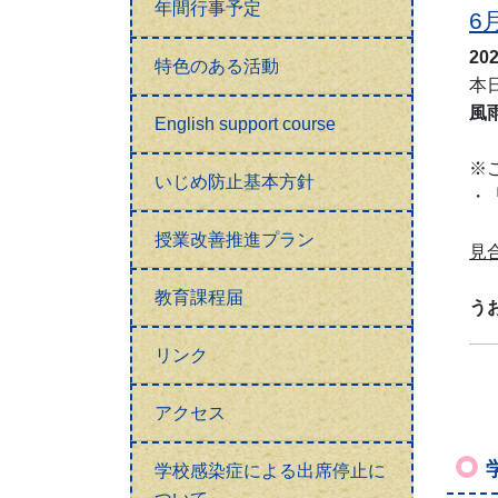
年間行事予定
6
20
特色のある活動
本
風
English support course
※
いじめ防止基本方針
・
住
授業改善推進プラン
見
な
教育課程届
う
リンク
アクセス
学校感染症による出席停止に