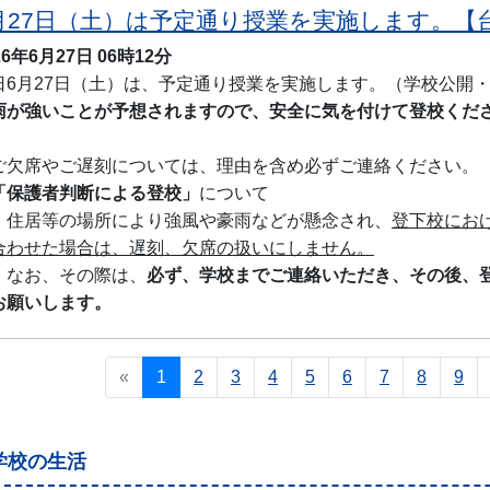
月27日（土）は予定通り授業を実施します。【
26年6月27日
06時12分
日6月27日（土）は、予定通り授業を実施します。（学校公開
雨が強いことが予想されますので、安全に気を付けて登校くだ
ご欠席やご遅刻については、理由を含め必ずご連絡ください。
「保護者判断による登校」
について
居等の場所により強風や豪雨などが懸念され、
登下校にお
合わせた場合は、遅刻、欠席の扱いにしません。
お、その際は、
必ず、学校までご連絡いただき、その後、
お願いします。
«
1
2
3
4
5
6
7
8
9
学校の生活