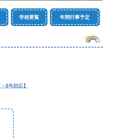
学校要覧
年間行事予定
7・8号対応】