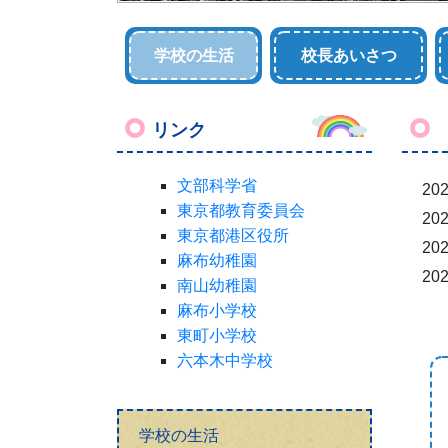
学校の生活
校長あいさつ
リンク
文部科学省
202
東京都教育委員会
202
東京都港区役所
202
麻布幼稚園
202
南山幼稚園
麻布小学校
東町小学校
六本木中学校
学校の生活