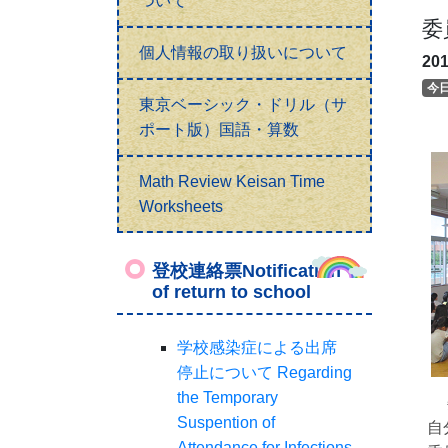
ついて
委
個人情報の取り扱いについて
20
今
東京ベーシック・ドリル（サ
ポート版）国語・算数
Math Review Keisan Time
Worksheets
登校連絡票Notification
of return to school
学校感染症による出席
停止について Regarding
the Temporary
委
Suspention of
自
Attendance for Infections