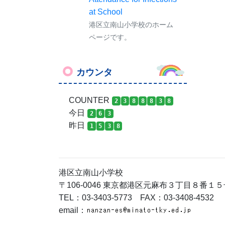
at School
港区立南山小学校のホーム
ページです。
カウンタ
COUNTER
2
3
8
8
8
3
8
今日
2
6
3
昨日
1
5
3
8
港区立南山小学校
〒106-0046 東京都港区元麻布３丁目８番１５
TEL：03-3403-5773 FAX：03-3408-4532
email：