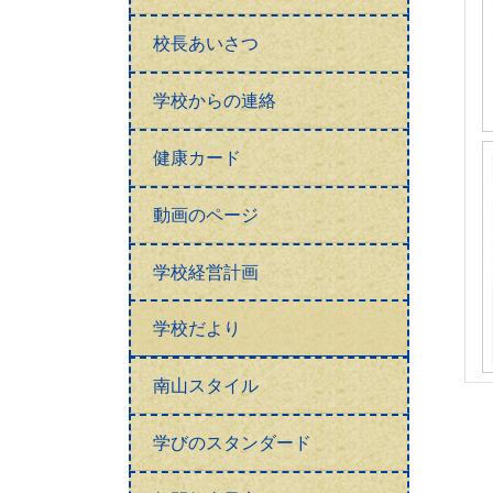
校長あいさつ
学校からの連絡
健康カード
動画のページ
学校経営計画
学校だより
南山スタイル
学びのスタンダード