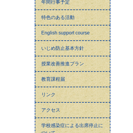
年間行事予定
特色のある活動
English support course
いじめ防止基本方針
授業改善推進プラン
教育課程届
リンク
アクセス
学校感染症による出席停止に
ついて