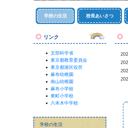
学校の生活
校長あいさつ
リンク
文部科学省
202
東京都教育委員会
202
東京都港区役所
202
麻布幼稚園
202
南山幼稚園
麻布小学校
東町小学校
六本木中学校
学校の生活