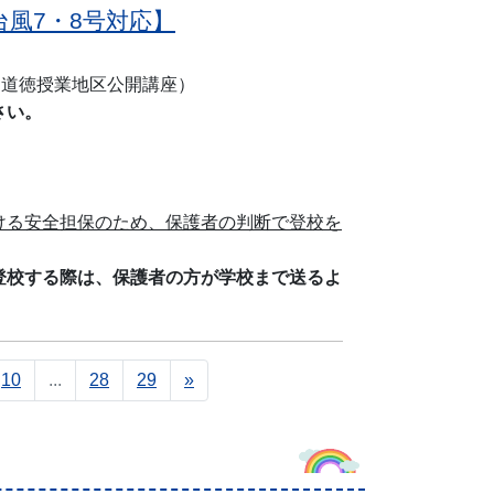
台風7・8号対応】
・道徳授業地区公開講座）
さい。
ける安全担保のため、保護者の判断で登校を
登校する際は、保護者の方が学校まで送るよ
10
...
28
29
»