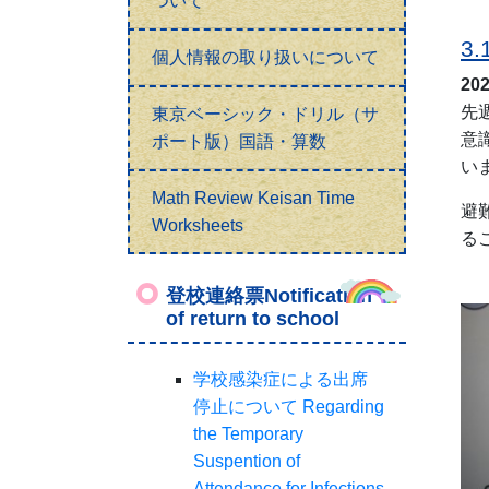
ついて
3
個人情報の取り扱いについて
20
先
東京ベーシック・ドリル（サ
意
ポート版）国語・算数
い
Math Review Keisan Time
避
Worksheets
る
登校連絡票Notification
of return to school
学校感染症による出席
停止について Regarding
the Temporary
Suspention of
Attendance for Infections