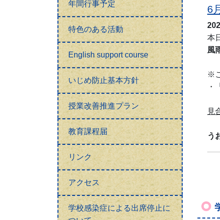
年間行事予定
6
20
特色のある活動
本
風
English support course
※
いじめ防止基本方針
・
住
授業改善推進プラン
見
な
教育課程届
う
リンク
アクセス
学校感染症による出席停止に