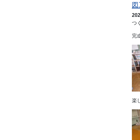
図
20
つ
完
楽