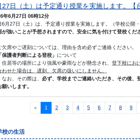
月27日（土）は予定通り授業を実施します。【
26年6月27日
06時12分
日6月27日（土）は、予定通り授業を実施します。（学校公開
雨が強いことが予想されますので、安全に気を付けて登校くだ
ご欠席やご遅刻については、理由を含め必ずご連絡ください。
「保護者判断による登校」
について
居等の場所により強風や豪雨などが懸念され、
登下校にお
合わせた場合は、遅刻、欠席の扱いにしません。
お、その際は、
必ず、学校までご連絡いただき、その後、
お願いします。
«
1
2
3
4
5
6
7
8
9
学校の生活