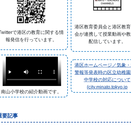
港区教育委員会と港区教育
Twitterで港区の教育に関する情
会が連携して授業動画や教
報発信を行っています。
配信しています。
港区ホームページ／気象・
警報等発表時の区立幼稚園
中学校の対応について
(city.minato.tokyo.jp
南山小学校の紹介動画です。
重要記事