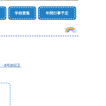
学校要覧
年間行事予定
7・8号対応】