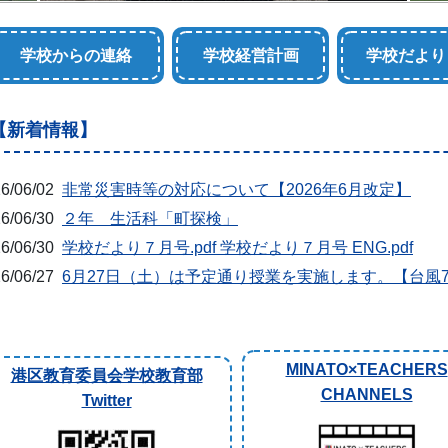
学校からの連絡
学校経営計画
学校だより
【新着情報】
6/06/02
非常災害時等の対応について【2026年6月改定】
6/06/30
２年 生活科「町探検」
6/06/30
学校だより７月号.pdf 学校だより７月号 ENG.pdf
6/06/27
6月27日（土）は予定通り授業を実施します。【台風
MINATO×TEACHERS
港区教育委員会学校教育部
CHANNELS
Twitter