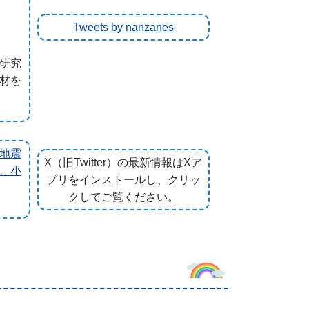
Tweets by nanzanes
研究
材を
地震
X（旧Twitter）の最新情報はXア
、小
プリをインストールし、クリッ
クしてご覧ください。