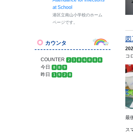
at School
港区立南山小学校のホーム
ページです。
図
カウンタ
20
コ
COUNTER
2
3
8
6
0
8
8
今日
8
8
9
昨日
1
9
2
0
最
ス