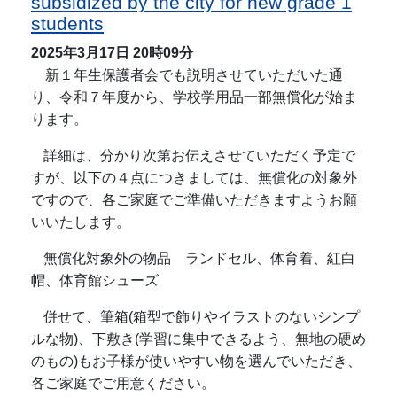
subsidized by the city for new grade 1
students
2025年3月17日
20時09分
新１年生保護者会でも説明させていただいた通
り、令和７年度から、学校学用品一部無償化が始ま
ります。
詳細は、分かり次第お伝えさせていただく予定で
すが、以下の４点につきましては、無償化の対象外
ですので、各ご家庭でご準備いただきますようお願
いいたします。
無償化対象外の物品 ランドセル、体育着、紅白
帽、体育館シューズ
併せて、筆箱
(
箱型で飾りやイラストのないシンプ
ルな物
)
、下敷き
(
学習に集中できるよう、無地の硬め
のもの
)
もお子様が使いやすい物を選んでいただき、
各ご家庭でご用意ください。