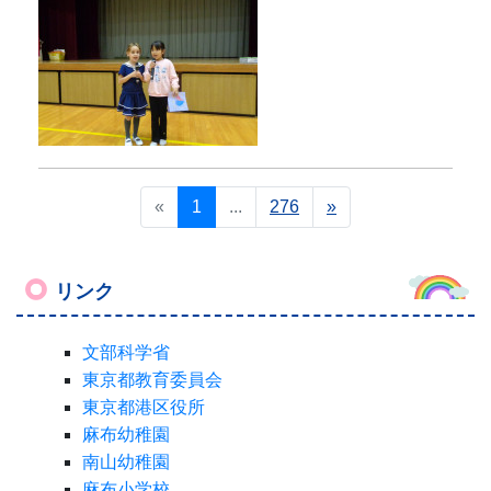
«
1
...
276
»
リンク
文部科学省
東京都教育委員会
東京都港区役所
麻布幼稚園
南山幼稚園
麻布小学校