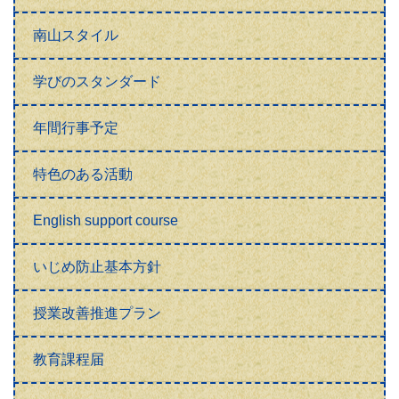
南山スタイル
学びのスタンダード
年間行事予定
特色のある活動
English support course
いじめ防止基本方針
授業改善推進プラン
教育課程届