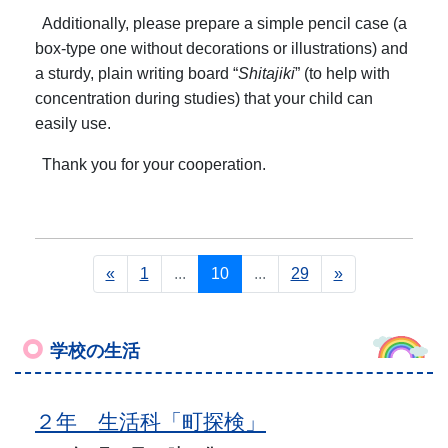
Additionally, please prepare a simple pencil case (a
box-type one without decorations or illustrations) and
a sturdy, plain writing board “
Shitajiki
” (to help with
concentration during studies) that your child can
easily use.
Thank you for your cooperation.
«
1
...
10
...
29
»
学校の生活
２年 生活科「町探検」